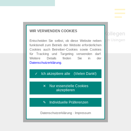
>
WIR VERWENDEN COOKIES
Schade & Kollegen
Steuerberatung in Usingen
Entscheiden Sie selbst, ob diese Website neben
funktionell zum Betrieb der Website erforderlichen
Cookies auch Betreiber-Cookies sowie Cookies
für Tracking und Targeting verwenden darf.
Weitere Details finden Sie in der
Datenschutzerklärung
.
✓ Ich akzeptiere alle (Vielen Dank!)
✕ Nur essenzielle Cookies
akzeptieren
✎ Individuelle Präferenzen
·
Datenschutzerklärung
Impressum
Notwendige Cookies
Diese Cookies sind erforderlich, um die
grundlegende Funktionalität der Website
zu sichern.