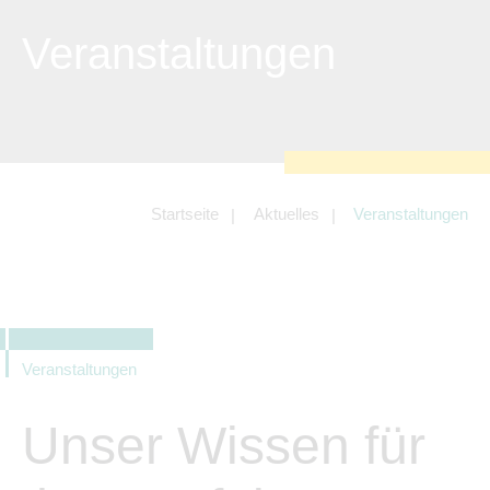
Tracking- und Targeting-Cookies
Veranstaltungen
Diese Cookies sind erforderlich, um
unsere Website auf Ihre Bedürfnisse hin
zu optimieren. Hierzu gehört eine
bedarfsgerechte Gestaltung und
fortlaufende Verbesserung unseres
Angebotes einschließlich der Verknüpfung
zu Social-Media-Angeboten von z.B.
Facebook und LinkedIn.
Betreibercookies
Startseite
Aktuelles
Veranstaltungen
Diese Cookies sind erforderlich, um z.B.
Google Maps zu nutzen oder eingebettete
Videos abspielen zu können.
Veranstaltungen
Unser Wissen für