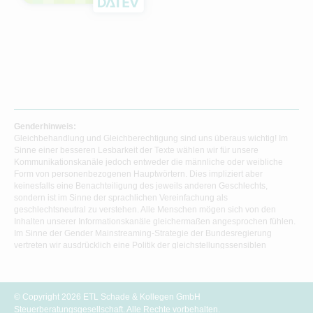
Genderhinweis:
Gleichbehandlung und Gleichberechtigung sind uns überaus wichtig! Im
Sinne einer besseren Lesbarkeit der Texte wählen wir für unsere
Kommunikationskanäle jedoch entweder die männliche oder weibliche
Form von personenbezogenen Hauptwörtern. Dies impliziert aber
keinesfalls eine Benachteiligung des jeweils anderen Geschlechts,
sondern ist im Sinne der sprachlichen Vereinfachung als
geschlechtsneutral zu verstehen. Alle Menschen mögen sich von den
Inhalten unserer Informationskanäle gleichermaßen angesprochen fühlen.
Im Sinne der Gender Mainstreaming-Strategie der Bundesregierung
vertreten wir ausdrücklich eine Politik der gleichstellungssensiblen
Informationsvermittlung.
© Copyright 2026 ETL Schade & Kollegen GmbH
Steuerberatungsgesellschaft. Alle Rechte vorbehalten.