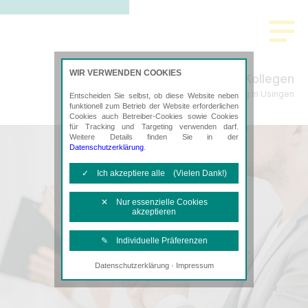
>
WIR VERWENDEN COOKIES
Schade & Kollegen
Steuerberatung in Usingen
Entscheiden Sie selbst, ob diese Website neben
funktionell zum Betrieb der Website erforderlichen
Cookies auch Betreiber-Cookies sowie Cookies
für Tracking und Targeting verwenden darf.
Weitere Details finden Sie in der
Datenschutzerklärung
.
✓ Ich akzeptiere alle (Vielen Dank!)
✕ Nur essenzielle Cookies
akzeptieren
✎ Individuelle Präferenzen
·
Datenschutzerklärung
Impressum
Notwendige Cookies
Diese Cookies sind erforderlich, um die
grundlegende Funktionalität der Website
zu sichern.