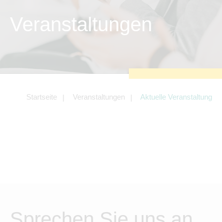
Tracking- und Targeting-Cookies
Veranstaltungen
Diese Cookies sind erforderlich, um
unsere Website auf Ihre Bedürfnisse hin
zu optimieren. Hierzu gehört eine
bedarfsgerechte Gestaltung und
fortlaufende Verbesserung unseres
Angebotes einschließlich der Verknüpfung
zu Social-Media-Angeboten von z.B.
Facebook und LinkedIn.
Betreibercookies
Startseite
Veranstaltungen
Aktuelle Veranstaltung
Diese Cookies sind erforderlich, um z.B.
Google Maps zu nutzen oder eingebettete
Videos abspielen zu können.
Sprechen Sie uns an