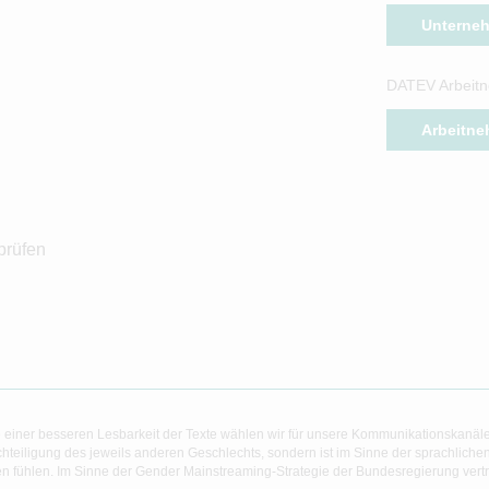
Unterne
DATEV Arbeitn
Arbeitne
prüfen
 einer besseren Lesbarkeit der Texte wählen wir für unsere Kommunikationskanäl
hteiligung des jeweils anderen Geschlechts, sondern ist im Sinne der sprachlich
 fühlen. Im Sinne der Gender Mainstreaming-Strategie der Bundesregierung vertret