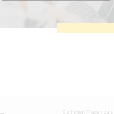
Diese Cookies sind erforderlich, um die grundlegende
Funktionalität der Website zu sichern.
Tracking- und Targeting-Cookies
Diese Cookies sind erforderlich, um unsere Website auf Ihre
Bedürfnisse hin zu optimieren. Hierzu gehört eine
bedarfsgerechte Gestaltung und fortlaufende Verbesserung
unseres Angebotes einschließlich der Verknüpfung zu Social-
Media-Angeboten von z.B. Facebook und LinkedIn.
Betreibercookies
Diese Cookies sind erforderlich, um z.B. Google Maps zu
nutzen oder eingebettete Videos abspielen zu können.
Sie haben Fragen zu 