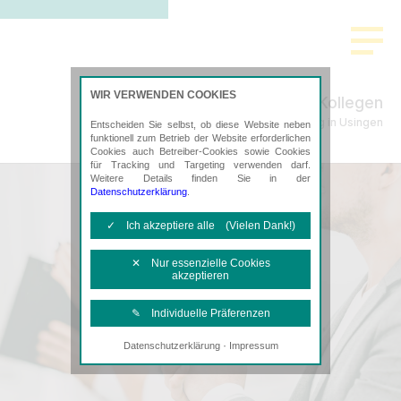
>
WIR VERWENDEN COOKIES
Schade & Kollegen
Steuerberatung in Usingen
Entscheiden Sie selbst, ob diese Website neben
funktionell zum Betrieb der Website erforderlichen
Cookies auch Betreiber-Cookies sowie Cookies
für Tracking und Targeting verwenden darf.
Weitere Details finden Sie in der
Datenschutzerklärung
.
✓ Ich akzeptiere alle (Vielen Dank!)
✕ Nur essenzielle Cookies
akzeptieren
✎ Individuelle Präferenzen
·
Datenschutzerklärung
Impressum
Notwendige Cookies
Diese Cookies sind erforderlich, um die
grundlegende Funktionalität der Website
zu sichern.