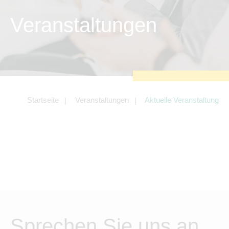
Tracking- und Targeting-Cookies
Veranstaltungen
Diese Cookies sind erforderlich, um
unsere Website auf Ihre Bedürfnisse hin
zu optimieren. Hierzu gehört eine
bedarfsgerechte Gestaltung und
fortlaufende Verbesserung unseres
Angebotes einschließlich der Verknüpfung
zu Social-Media-Angeboten von z.B.
Facebook und LinkedIn.
Betreibercookies
Startseite
Veranstaltungen
Aktuelle Veranstaltung
Diese Cookies sind erforderlich, um z.B.
Google Maps zu nutzen oder eingebettete
Videos abspielen zu können.
Sprechen Sie uns an