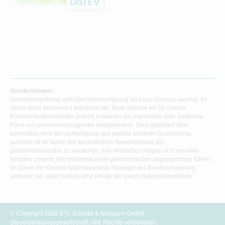
Genderhinweis:
Gleichbehandlung und Gleichberechtigung sind uns überaus wichtig! Im
Sinne einer besseren Lesbarkeit der Texte wählen wir für unsere
Kommunikationskanäle jedoch entweder die männliche oder weibliche
Form von personenbezogenen Hauptwörtern. Dies impliziert aber
keinesfalls eine Benachteiligung des jeweils anderen Geschlechts,
sondern ist im Sinne der sprachlichen Vereinfachung als
geschlechtsneutral zu verstehen. Alle Menschen mögen sich von den
Inhalten unserer Informationskanäle gleichermaßen angesprochen fühlen.
Im Sinne der Gender Mainstreaming-Strategie der Bundesregierung
vertreten wir ausdrücklich eine Politik der gleichstellungssensiblen
Informationsvermittlung.
© Copyright 2026 ETL Schade & Kollegen GmbH
Steuerberatungsgesellschaft. Alle Rechte vorbehalten.