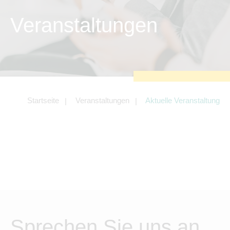
Tracking- und Targeting-Cookies
Veranstaltungen
Diese Cookies sind erforderlich, um
unsere Website auf Ihre Bedürfnisse hin
zu optimieren. Hierzu gehört eine
bedarfsgerechte Gestaltung und
fortlaufende Verbesserung unseres
Angebotes einschließlich der Verknüpfung
zu Social-Media-Angeboten von z.B.
Facebook und LinkedIn.
Betreibercookies
Startseite
Veranstaltungen
Aktuelle Veranstaltung
Diese Cookies sind erforderlich, um z.B.
Google Maps zu nutzen oder eingebettete
Videos abspielen zu können.
Sprechen Sie uns an