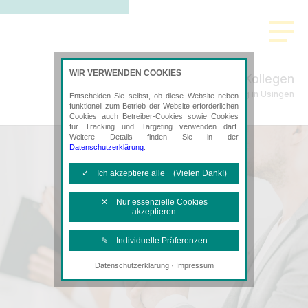
>
WIR VERWENDEN COOKIES
Schade & Kollegen
Steuerberatung in Usingen
Entscheiden Sie selbst, ob diese Website neben
funktionell zum Betrieb der Website erforderlichen
Cookies auch Betreiber-Cookies sowie Cookies
für Tracking und Targeting verwenden darf.
Weitere Details finden Sie in der
Datenschutzerklärung
.
✓ Ich akzeptiere alle (Vielen Dank!)
✕ Nur essenzielle Cookies
akzeptieren
✎ Individuelle Präferenzen
·
Datenschutzerklärung
Impressum
Notwendige Cookies
Diese Cookies sind erforderlich, um die
grundlegende Funktionalität der Website
zu sichern.