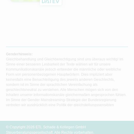
Genderhinweis:
Gleichbehandlung und Gleichberechtigung sind uns überaus wichtig! Im
Sinne einer besseren Lesbarkeit der Texte wählen wir für unsere
Kommunikationskanäle jedoch entweder die männliche oder weibliche
Form von personenbezogenen Hauptwörtern. Dies impliziert aber
keinesfalls eine Benachteiligung des jeweils anderen Geschlechts,
sondern ist im Sinne der sprachlichen Vereinfachung als
geschlechtsneutral zu verstehen. Alle Menschen mögen sich von den
Inhalten unserer Informationskanäle gleichermaßen angesprochen fühlen.
Im Sinne der Gender Mainstreaming-Strategie der Bundesregierung
vertreten wir ausdrücklich eine Politik der gleichstellungssensiblen
Informationsvermittlung.
© Copyright 2026 ETL Schade & Kollegen GmbH
Steuerberatungsgesellschaft. Alle Rechte vorbehalten.