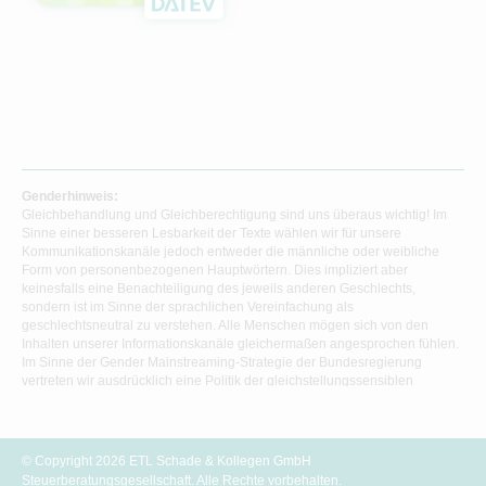
Genderhinweis:
Gleichbehandlung und Gleichberechtigung sind uns überaus wichtig! Im
Sinne einer besseren Lesbarkeit der Texte wählen wir für unsere
Kommunikationskanäle jedoch entweder die männliche oder weibliche
Form von personenbezogenen Hauptwörtern. Dies impliziert aber
keinesfalls eine Benachteiligung des jeweils anderen Geschlechts,
sondern ist im Sinne der sprachlichen Vereinfachung als
geschlechtsneutral zu verstehen. Alle Menschen mögen sich von den
Inhalten unserer Informationskanäle gleichermaßen angesprochen fühlen.
Im Sinne der Gender Mainstreaming-Strategie der Bundesregierung
vertreten wir ausdrücklich eine Politik der gleichstellungssensiblen
Informationsvermittlung.
© Copyright 2026 ETL Schade & Kollegen GmbH
Steuerberatungsgesellschaft. Alle Rechte vorbehalten.