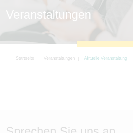
Tracking- und Targeting-Cookies
Veranstaltungen
Diese Cookies sind erforderlich, um
unsere Website auf Ihre Bedürfnisse hin
zu optimieren. Hierzu gehört eine
bedarfsgerechte Gestaltung und
fortlaufende Verbesserung unseres
Angebotes einschließlich der Verknüpfung
zu Social-Media-Angeboten von z.B.
Facebook und LinkedIn.
Betreibercookies
Startseite
Veranstaltungen
Aktuelle Veranstaltung
Diese Cookies sind erforderlich, um z.B.
Google Maps zu nutzen oder eingebettete
Videos abspielen zu können.
Sprechen Sie uns an