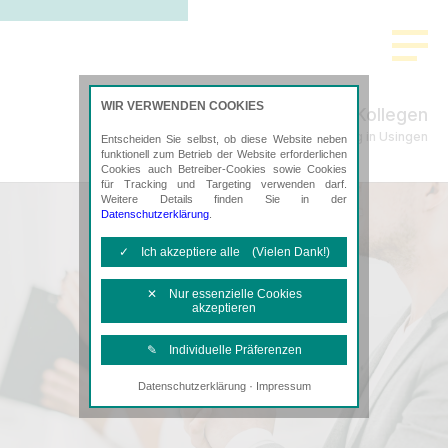
>
WIR VERWENDEN COOKIES
Schade & Kollegen
Steuerberatung in Usingen
Entscheiden Sie selbst, ob diese Website neben
funktionell zum Betrieb der Website erforderlichen
Cookies auch Betreiber-Cookies sowie Cookies
für Tracking und Targeting verwenden darf.
Weitere Details finden Sie in der
Datenschutzerklärung
.
✓ Ich akzeptiere alle (Vielen Dank!)
✕ Nur essenzielle Cookies
akzeptieren
✎ Individuelle Präferenzen
·
Datenschutzerklärung
Impressum
Notwendige Cookies
Diese Cookies sind erforderlich, um die
grundlegende Funktionalität der Website
zu sichern.