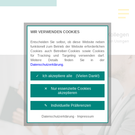
>
WIR VERWENDEN COOKIES
Schade & Kollegen
Steuerberatung in Usingen
Entscheiden Sie selbst, ob diese Website neben
funktionell zum Betrieb der Website erforderlichen
Cookies auch Betreiber-Cookies sowie Cookies
für Tracking und Targeting verwenden darf.
Weitere Details finden Sie in der
Datenschutzerklärung
.
✓ Ich akzeptiere alle (Vielen Dank!)
✕ Nur essenzielle Cookies
akzeptieren
✎ Individuelle Präferenzen
·
Datenschutzerklärung
Impressum
Notwendige Cookies
Diese Cookies sind erforderlich, um die
grundlegende Funktionalität der Website
zu sichern.