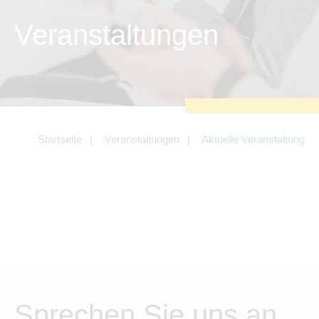
Tracking- und Targeting-Cookies
Veranstaltungen
Diese Cookies sind erforderlich, um
unsere Website auf Ihre Bedürfnisse hin
zu optimieren. Hierzu gehört eine
bedarfsgerechte Gestaltung und
fortlaufende Verbesserung unseres
Angebotes einschließlich der Verknüpfung
zu Social-Media-Angeboten von z.B.
Facebook und LinkedIn.
Betreibercookies
Startseite
Veranstaltungen
Aktuelle Veranstaltung
Diese Cookies sind erforderlich, um z.B.
Google Maps zu nutzen oder eingebettete
Videos abspielen zu können.
Sprechen Sie uns an