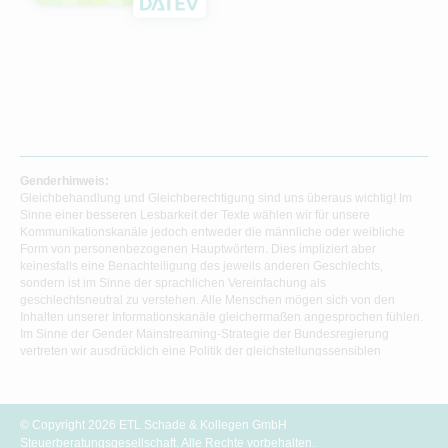
Genderhinweis:
Gleichbehandlung und Gleichberechtigung sind uns überaus wichtig! Im
Sinne einer besseren Lesbarkeit der Texte wählen wir für unsere
Kommunikationskanäle jedoch entweder die männliche oder weibliche
Form von personenbezogenen Hauptwörtern. Dies impliziert aber
keinesfalls eine Benachteiligung des jeweils anderen Geschlechts,
sondern ist im Sinne der sprachlichen Vereinfachung als
geschlechtsneutral zu verstehen. Alle Menschen mögen sich von den
Inhalten unserer Informationskanäle gleichermaßen angesprochen fühlen.
Im Sinne der Gender Mainstreaming-Strategie der Bundesregierung
vertreten wir ausdrücklich eine Politik der gleichstellungssensiblen
Informationsvermittlung.
© Copyright 2026 ETL Schade & Kollegen GmbH
Steuerberatungsgesellschaft. Alle Rechte vorbehalten.