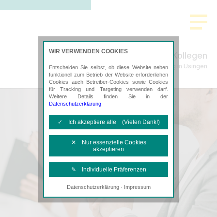
>
WIR VERWENDEN COOKIES
Schade & Kollegen
Steuerberatung in Usingen
Entscheiden Sie selbst, ob diese Website neben
funktionell zum Betrieb der Website erforderlichen
Cookies auch Betreiber-Cookies sowie Cookies
für Tracking und Targeting verwenden darf.
Weitere Details finden Sie in der
Datenschutzerklärung
.
✓ Ich akzeptiere alle (Vielen Dank!)
✕ Nur essenzielle Cookies
akzeptieren
✎ Individuelle Präferenzen
·
Datenschutzerklärung
Impressum
Notwendige Cookies
Diese Cookies sind erforderlich, um die
grundlegende Funktionalität der Website
zu sichern.