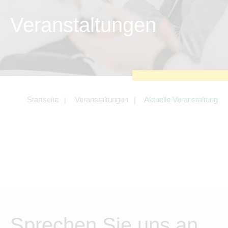
Tracking- und Targeting-Cookies
Veranstaltungen
Diese Cookies sind erforderlich, um
unsere Website auf Ihre Bedürfnisse hin
zu optimieren. Hierzu gehört eine
bedarfsgerechte Gestaltung und
fortlaufende Verbesserung unseres
Angebotes einschließlich der Verknüpfung
zu Social-Media-Angeboten von z.B.
Facebook und LinkedIn.
Betreibercookies
Startseite
Veranstaltungen
Aktuelle Veranstaltung
Diese Cookies sind erforderlich, um z.B.
Google Maps zu nutzen oder eingebettete
Videos abspielen zu können.
Sprechen Sie uns an