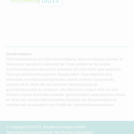
Genderhinweis:
Gleichbehandlung und Gleichberechtigung sind uns überaus wichtig! Im
Sinne einer besseren Lesbarkeit der Texte wählen wir für unsere
Kommunikationskanäle jedoch entweder die männliche oder weibliche
Form von personenbezogenen Hauptwörtern. Dies impliziert aber
keinesfalls eine Benachteiligung des jeweils anderen Geschlechts,
sondern ist im Sinne der sprachlichen Vereinfachung als
geschlechtsneutral zu verstehen. Alle Menschen mögen sich von den
Inhalten unserer Informationskanäle gleichermaßen angesprochen fühlen.
Im Sinne der Gender Mainstreaming-Strategie der Bundesregierung
vertreten wir ausdrücklich eine Politik der gleichstellungssensiblen
Informationsvermittlung.
© Copyright 2026 ETL Schade & Kollegen GmbH
Steuerberatungsgesellschaft. Alle Rechte vorbehalten.