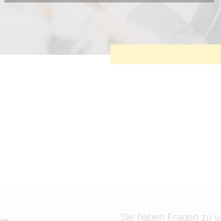
Diese Cookies sind erforderlich, um die grundlegende
Funktionalität der Website zu sichern.
Tracking- und Targeting-Cookies
Diese Cookies sind erforderlich, um unsere Website auf Ihre
Bedürfnisse hin zu optimieren. Hierzu gehört eine
bedarfsgerechte Gestaltung und fortlaufende Verbesserung
unseres Angebotes einschließlich der Verknüpfung zu Social-
Media-Angeboten von z.B. Facebook und LinkedIn.
Betreibercookies
Diese Cookies sind erforderlich, um z.B. Google Maps zu
nutzen oder eingebettete Videos abspielen zu können.
Sie haben Fragen zu 