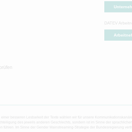
Unterne
DATEV Arbeitn
Arbeitne
prüfen
 einer besseren Lesbarkeit der Texte wählen wir für unsere Kommunikationskanäl
hteiligung des jeweils anderen Geschlechts, sondern ist im Sinne der sprachlich
 fühlen. Im Sinne der Gender Mainstreaming-Strategie der Bundesregierung vertret