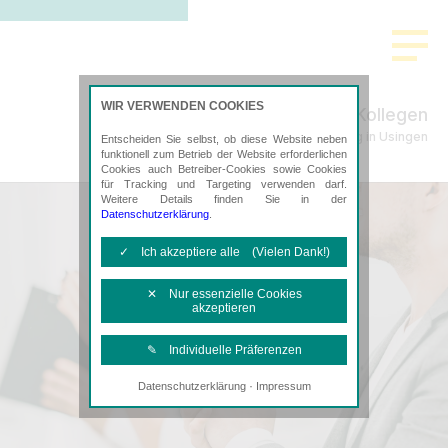
>
WIR VERWENDEN COOKIES
Schade & Kollegen
Steuerberatung in Usingen
Entscheiden Sie selbst, ob diese Website neben
funktionell zum Betrieb der Website erforderlichen
Cookies auch Betreiber-Cookies sowie Cookies
für Tracking und Targeting verwenden darf.
Weitere Details finden Sie in der
Datenschutzerklärung
.
✓ Ich akzeptiere alle (Vielen Dank!)
✕ Nur essenzielle Cookies
akzeptieren
✎ Individuelle Präferenzen
·
Datenschutzerklärung
Impressum
Notwendige Cookies
Diese Cookies sind erforderlich, um die
grundlegende Funktionalität der Website
zu sichern.