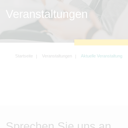
Tracking- und Targeting-Cookies
Veranstaltungen
Diese Cookies sind erforderlich, um
unsere Website auf Ihre Bedürfnisse hin
zu optimieren. Hierzu gehört eine
bedarfsgerechte Gestaltung und
fortlaufende Verbesserung unseres
Angebotes einschließlich der Verknüpfung
zu Social-Media-Angeboten von z.B.
Facebook und LinkedIn.
Betreibercookies
Startseite
Veranstaltungen
Aktuelle Veranstaltung
Diese Cookies sind erforderlich, um z.B.
Google Maps zu nutzen oder eingebettete
Videos abspielen zu können.
Sprechen Sie uns an