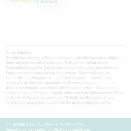
Genderhinweis:
Gleichbehandlung und Gleichberechtigung sind uns überaus wichtig! Im
Sinne einer besseren Lesbarkeit der Texte wählen wir für unsere
Kommunikationskanäle jedoch entweder die männliche oder weibliche
Form von personenbezogenen Hauptwörtern. Dies impliziert aber
keinesfalls eine Benachteiligung des jeweils anderen Geschlechts,
sondern ist im Sinne der sprachlichen Vereinfachung als
geschlechtsneutral zu verstehen. Alle Menschen mögen sich von den
Inhalten unserer Informationskanäle gleichermaßen angesprochen fühlen.
Im Sinne der Gender Mainstreaming-Strategie der Bundesregierung
vertreten wir ausdrücklich eine Politik der gleichstellungssensiblen
Informationsvermittlung.
© Copyright 2026 ETL Schade & Kollegen GmbH
Steuerberatungsgesellschaft. Alle Rechte vorbehalten.