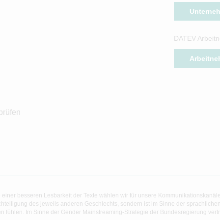
Unterne
DATEV Arbeitn
Arbeitne
prüfen
 einer besseren Lesbarkeit der Texte wählen wir für unsere Kommunikationskanäl
hteiligung des jeweils anderen Geschlechts, sondern ist im Sinne der sprachlich
 fühlen. Im Sinne der Gender Mainstreaming-Strategie der Bundesregierung vertret