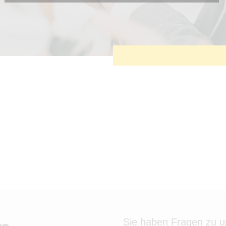
Diese Cookies sind erforderlich, um die grundlegende
Funktionalität der Website zu sichern.
Tracking- und Targeting-Cookies
Diese Cookies sind erforderlich, um unsere Website auf Ihre
Bedürfnisse hin zu optimieren. Hierzu gehört eine
bedarfsgerechte Gestaltung und fortlaufende Verbesserung
unseres Angebotes einschließlich der Verknüpfung zu Social-
Media-Angeboten von z.B. Facebook und LinkedIn.
Betreibercookies
Diese Cookies sind erforderlich, um z.B. Google Maps zu
nutzen oder eingebettete Videos abspielen zu können.
Sie haben Fragen zu 