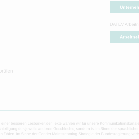
Unterne
DATEV Arbeitn
Arbeitne
prüfen
 einer besseren Lesbarkeit der Texte wählen wir für unsere Kommunikationskanäl
hteiligung des jeweils anderen Geschlechts, sondern ist im Sinne der sprachlich
 fühlen. Im Sinne der Gender Mainstreaming-Strategie der Bundesregierung vertret