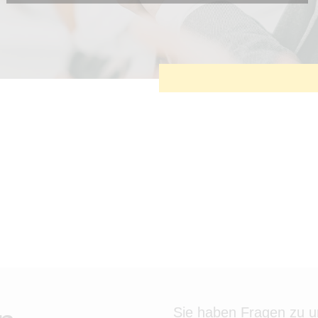
Diese Cookies sind erforderlich, um die grundlegende
Funktionalität der Website zu sichern.
Tracking- und Targeting-Cookies
Diese Cookies sind erforderlich, um unsere Website auf Ihre
Bedürfnisse hin zu optimieren. Hierzu gehört eine
bedarfsgerechte Gestaltung und fortlaufende Verbesserung
unseres Angebotes einschließlich der Verknüpfung zu Social-
Media-Angeboten von z.B. Facebook und LinkedIn.
Betreibercookies
Diese Cookies sind erforderlich, um z.B. Google Maps zu
nutzen oder eingebettete Videos abspielen zu können.
Sie haben Fragen zu 